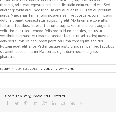
rhoncus, odio erat egestas orci, in sollicitudin enim erat id est. Sed
auctor gravida arcu, nec fringilla orci aliquet ut. Nullam eu pretium
purus. Maecenas fermentum posuere sem vel posuere. Lorem ipsum
dolor sit amet, consectetur adipiscing elit. Morbi ornare convallis
lectus a faucibus. Praesent et urna turpis. Fusce tincidunt augue in
velit tincidunt sed tempor felis porta. Nunc sodales, metus ut
vestibulum ornare, est magna laoreet lectus, ut adipiscing massa
odio sed turpis. In nec lorem porttitor urna consequat sagittis.
Nullam eget elit ante. Pellentesque justo urna, semper nec faucibus
sit amet, aliquam at mi. Maecenas eget diam nec mi dignissim
pharetra.
By
admin
|
July 31st, 2012
|
Creative
|
0 Comments
Share This Story, Choose Your Platform!