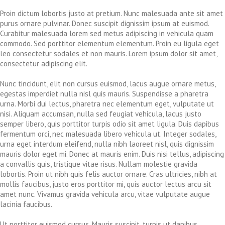
Proin dictum lobortis justo at pretium. Nunc malesuada ante sit amet
purus ornare pulvinar. Donec suscipit dignissim ipsum at euismod.
Curabitur malesuada lorem sed metus adipiscing in vehicula quam
commodo. Sed porttitor elementum elementum. Proin eu ligula eget
leo consectetur sodales et non mauris. Lorem ipsum dolor sit amet,
consectetur adipiscing elit.
Nunc tincidunt, elit non cursus euismod, lacus augue ornare metus,
egestas imperdiet nulla nisl quis mauris. Suspendisse a pharetra
urna. Morbi dui lectus, pharetra nec elementum eget, vulputate ut
nisi. Aliquam accumsan, nulla sed feugiat vehicula, lacus justo
semper libero, quis porttitor turpis odio sit amet ligula. Duis dapibus
fermentum orci, nec malesuada libero vehicula ut. Integer sodales,
urna eget interdum eleifend, nulla nibh laoreet nisl, quis dignissim
mauris dolor eget mi. Donec at mauris enim. Duis nisi tellus, adipiscing
a convallis quis, tristique vitae risus. Nullam molestie gravida
lobortis. Proin ut nibh quis felis auctor ornare. Cras ultricies, nibh at
mollis faucibus, justo eros porttitor mi, quis auctor lectus arcu sit
amet nunc. Vivamus gravida vehicula arcu, vitae vulputate augue
lacinia faucibus.
Ut porttitor euismod cursus. Mauris suscipit, turpis ut dapibus