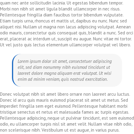
quam nec ante sollicitudin lacinia. Ut egestas bibendum tempor.
Morbi non nibh sit amet ligula blandit ullamcorper in nec risus.
Pellentesque fringilla diam faucibus tortor bibendum vulputate.
Etiam turpis urna, rhoncus et mattis ut, dapibus eu nunc. Nunc sed
aliquet nisi. Nullam ut magna non lacus adipiscing volutpat. Aenean
odio mauris, consectetur quis consequat quis, blandit a nunc. Sed orci
erat, placerat ac interdum ut, suscipit eu augue. Nunc vitae mi tortor.
Ut vel justo quis lectus elementum ullamcorper volutpat vel libero.
Lorem ipsum dolor sit amet, consectetuer adipiscing
elit, sed diam nonummy nibh euismod tincidunt ut
laoreet dolore magna aliquam erat volutpat. Ut wisi
enim ad minim veniam, quis nostrud exercitation.
Donec volutpat nibh sit amet libero ornare non laoreet arcu luctus.
Donec id arcu quis mauris euismod placerat sit amet ut metus. Sed
imperdiet fringilla sem eget euismod. Pellentesque habitant morbi
tristique senectus et netus et malesuada fames ac turpis egestas.
Pellentesque adipiscing, neque ut pulvinar tincidunt, est sem euismod
odio, eu ullamcorper turpis nisl sit amet velit. Nullam vitae nibh odio,
non scelerisque nibh. Vestibulum ut est augue, in varius purus.